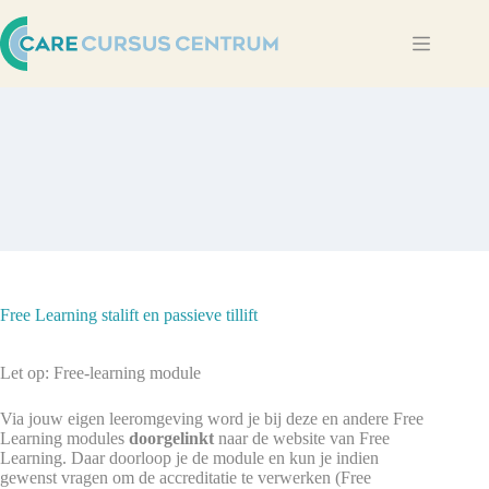
Ga
naar
de
inhoud
Free Learning stalift en passieve tillift
Let op: Free-learning module
Via jouw eigen leeromgeving word je bij deze en andere Free
Learning modules
doorgelinkt
naar de website van Free
Learning. Daar doorloop je de module en kun je indien
gewenst vragen om de accreditatie te verwerken (Free