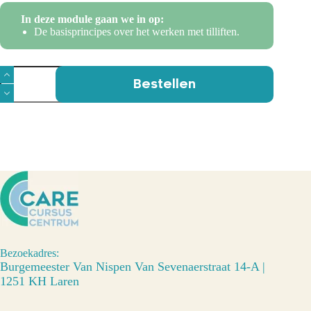
In deze module gaan we in op:
De basisprincipes over het werken met tilliften.
Free
Bestellen
Learning
stalift
en
passieve
tillift
aantal
Bezoekadres:
Burgemeester Van Nispen Van Sevenaerstraat 14-A |
1251 KH Laren