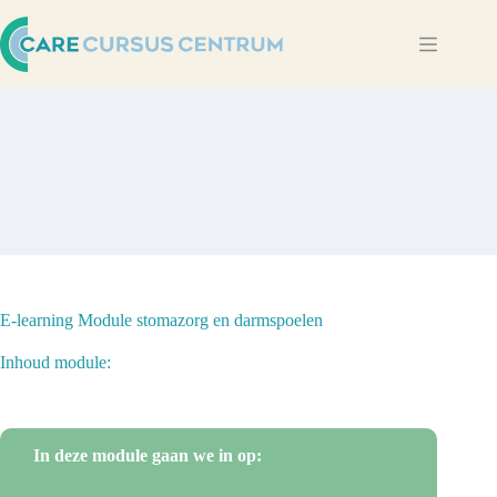
Ga
naar
de
inhoud
E-learning Module stomazorg en darmspoelen
Inhoud module:
In deze module gaan we in op: