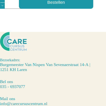
learning
Bestellen
Module
stomazorg
en
darmspoelen
aantal
Bezoekadres:
Burgemeester Van Nispen Van Sevenaerstraat 14-A |
1251 KH Laren
Bel ons
035 - 6937077
Mail ons
info@carecursuscentrum.nl