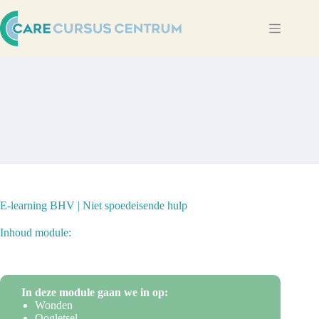
Ga
naar
de
inhoud
E-learning BHV | Niet spoedeisende hulp
Inhoud module:
In deze module gaan we in op:
Wonden
Oogletsel