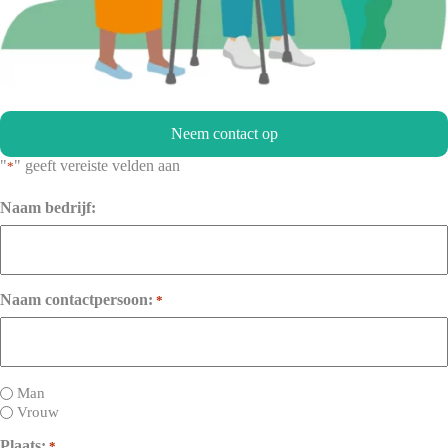
Neem contact op
"
" geeft vereiste velden aan
*
Naam bedrijf:
Naam contactpersoon:
*
Untitled
Man
Vrouw
Plaats:
*